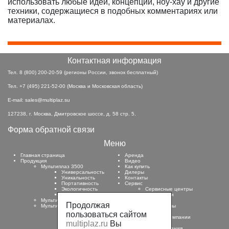
использовать любые идеи, концепции, ноу-хау и другие
техники, содержащиеся в подобных комментариях или
материалах.
Контактная информация
Тел.
8 (800) 200-20-59
(регионы России, звонок бесплатный)
Тел.
+7 (495) 221-52-00
(Москва и Московская область)
E-mail: sales@multiplaz.su
127238, г. Москва, Дмитровское шоссе, д. 58 стр. 5.
Форма обратной связи
Меню
Главная страница
Аренда
Продукция
Видео
Мультиплаз 3500
Как купить
Универсальность
Дилеры
Уникальность
Контакты
Портативность
Сервис
Экологичность
Сервисные центры
Эффективность
Инструкции
Мультиплаз 4000М
Отзывы
Продолжая
Мультиплаз 15000М
Фотоотзывы
О компании
пользоваться сайтом
История компании
multiplaz.ru
Вы
Патенты
Условия использования